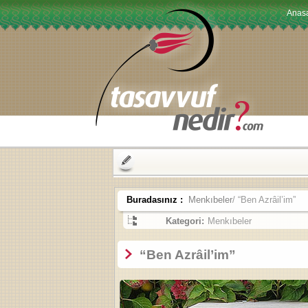
Anas
Buradasınız :
Menkıbeler
/ “Ben Azrâil’im”
Kategori:
Menkıbeler
“Ben Azrâil’im”