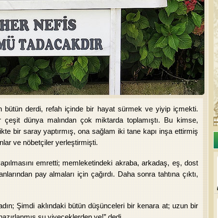
bütün derdi, refah içinde bir hayat sürmek ve yiyip içmekti.
her çeşit dünya malından çok miktarda toplamıştı. Bu kimse,
kte bir saray yaptırmış, ona sağlam iki tane kapı inşa ettirmiş
nlar ve nöbetçiler yerleştirmişti.
apılmasını emretti; memleketindeki akraba, arkadaş, eş, dost
larından pay almaları için çağırdı. Daha sonra tahtına çıktı,
adın; Şimdi aklındaki bütün düşünceleri bir kenara at; uzun bir
azırlanmış şu yiyeceklerden ye!” dedi.