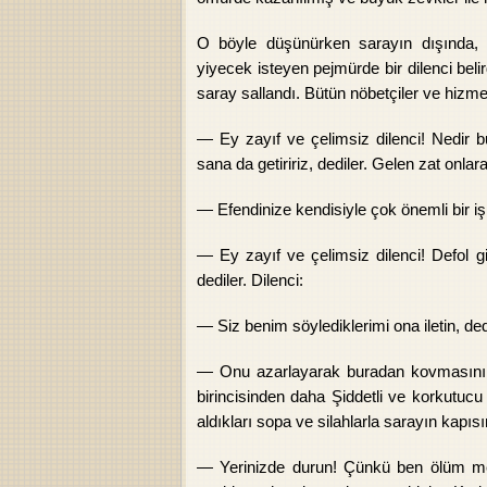
O böyle düşünürken sarayın dışında, bo
yiyecek isteyen pejmürde bir dilenci beli
saray sallandı. Bütün nöbetçiler ve hizm
— Ey zayıf ve çelimsiz dilenci! Nedir b
sana da getiririz, dediler. Gelen zat onlara
— Efendinize kendisiyle çok önemli bir iş
— Ey zayıf ve çelimsiz dilenci! Defol 
dediler. Dilenci:
— Siz benim söylediklerimi ona iletin, dedi
— Onu azarlayarak buradan kovmasını be
birincisinden daha Şiddetli ve korkutucu 
aldıkları sopa ve silahlarla sarayın kapısı
— Yerinizde durun! Çünkü ben ölüm mele