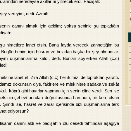
ularından neredeyse akıllarını yitireceklerdi. Padişah:
ey vereyim, dedi. Azrail:
nin canını almak için geldim; yoksa seninle şu topladığın
dişah:
 şu nimetlere lanet etsin. Bana fayda verecek zannettiğim bu
. Bugün benim için hüsran ve beladan başka bir şey olmadılar.
yim düşmanlarıma kaldı, dedi. Bunları söylerken Allah (c.c)
dedi:
sine lanet et! Zira Allah (c.c) her ikimizi de topraktan yarattı.
faydamız dokunsun diye, fakirlere ve miskinlere sadaka ve zekât
kul, köprü gibi hayırlar yapman için senin eline verdi. Sen ise
 nefsinin şehevî arzuları doğrultusunda harcadın, bir kere olsun
 Şimdi ise, hasret ve zarar içerisinde bizi düşmanlarına terk
anet ediyorsun?
ahın canını aldı ve padişahın ölü cesedi tahtından aşağıya