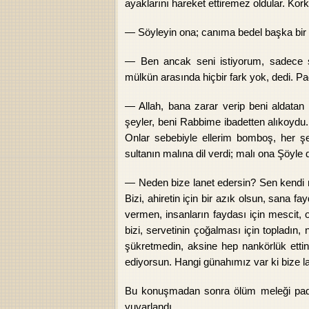
ayaklarını hareket ettiremez oldular. Kork
— Söyleyin ona; canıma bedel başka bir ş
— Ben ancak seni istiyorum, sadece se
mülkün arasında hiçbir fark yok, dedi. Pa
— Allah, bana zarar verip beni aldatan
şeyler, beni Rabbime ibadetten alıkoydu
Onlar sebebiyle ellerim bomboş, her şe
sultanın malına dil verdi; malı ona Şöyle 
— Neden bize lanet edersin? Sen kendi nef
Bizi, ahiretin için bir azık olsun, sana 
vermen, insanların faydası için mescit, o
bizi, servetinin çoğalması için topladın,
şükretmedin, aksine hep nankörlük ettin.
ediyorsun. Hangi günahımız var ki bize l
Bu konuşmadan sonra ölüm meleği padiş
yuvarlandı.