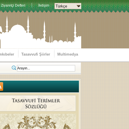
Ziyaretçi Defteri
İletişim
nkıbeler
Tasavvufi Şiirler
Multimedya