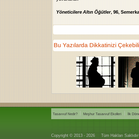
Yöneticilere Altın Öğütler
, 96, Semerka
Bu Yazılarda Dikkatinizi Çekebili
Tasavvuf Nedir?
Meşhur Tasavvuf Ekolleri
İlk Dön
Copyright © 2013 - 2026
Tüm Hakları Saklıdır