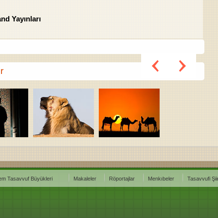
nd Yayınları
r
em Tasavvuf Büyükleri
Makaleler
Röportajlar
Menkıbeler
Tasavvufi Şiir