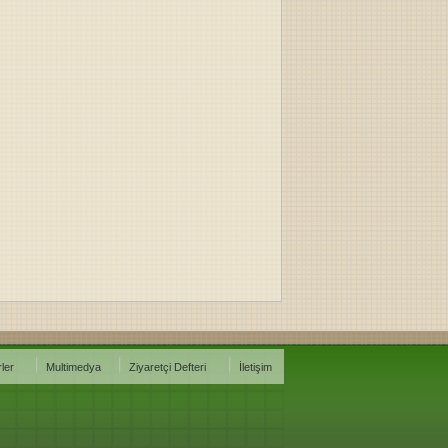
ler
Multimedya
Ziyaretçi Defteri
İletişim