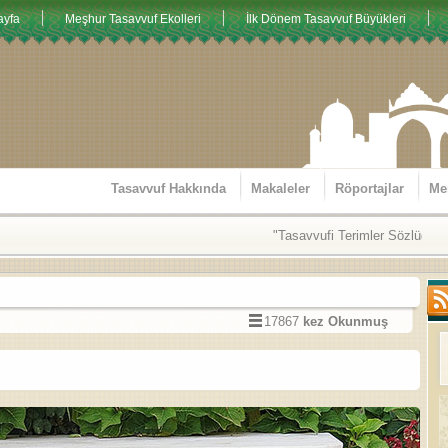
ayfa
Meşhur Tasavvuf Ekolleri
İlk Dönem Tasavvuf Büyükleri
Tasavvuf Hakkında
Makaleler
Röportajlar
Me
17867
kez Okunmuş