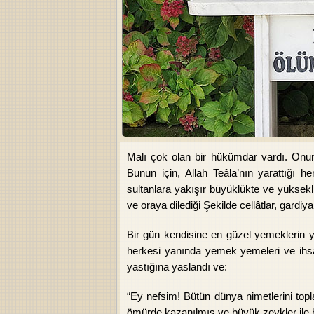
Malı çok olan bir hükümdar vardı. Onun 
Bunun için, Allah Teâla’nın yarattığı 
sultanlara yakışır büyüklükte ve yüksekli
ve oraya dilediği Şekilde cellâtlar, gardiya
Bir gün kendisine en güzel yemeklerin y
herkesi yanında yemek yemeleri ve ihsan
yastığına yaslandı ve:
“Ey nefsim! Bütün dünya nimetlerini topl
ömürde kazanılmış ve büyük zevkler ile h