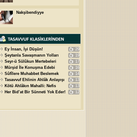
Nakşibendiyye
Ey İnsan, İyi Düşün!
29
Şeytanla Savaşmanın Yolları
19
Seyr-ü Sülûkun Mertebeleri
17
Mürşid İle Konuşma Edebi
16
Sûfîlere Muhabbet Beslemek
14
Tasavvuf Ehlinin Ahlâk Anlayışı
13
Kötü Ahlâkın Mahalli: Nefis
13
Her Bid’at Bir Sünneti Yok Eder!
12