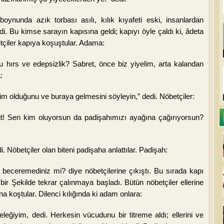
ynunda azık torbası asılı, kılık kıyafeti eski, insanlardan
rdi. Bu kimse sarayın kapısına geldi; kapıyı öyle çaldı ki, âdeta
etçiler kapıya koşuştular. Adama:
u hırs ve edepsizlik? Sabret, önce biz yiyelim, arta kalandan
:
im olduğunu ve buraya gelmesini söyleyin,” dedi. Nöbetçiler:
git! Sen kim oluyorsun da padişahımızı ayağına çağırıyorsun?
. Nöbetçiler olan biteni padişaha anlattılar. Padişah:
ceremediniz mi? diye nöbetçilerine çıkıştı. Bu sırada kapı
bir Şekilde tekrar çalınmaya başladı. Bütün nöbetçiler ellerine
na koştular. Dilenci kılığında ki adam onlara:
ğiyim, dedi. Herkesin vücudunu bir titreme aldı; ellerini ve