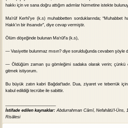
hakkı için ve sana doğru attığım adımlar hürmetine istekte bulunu
Ma’rûf Kerhî’ye (k.s) muhabbetten sorduklarında; “Muhabbet 
Hakk’ın bir ihsanıdır”, diye cevap vermiştir.
Ölüm döşeğinde bulunan Ma‘rûf’a (k.s),
—
Vasiyette bulunmaz mısın? diye sorulduğunda cevaben şöyle d
—
Öldüğüm zaman şu gömleğimi sadaka olarak verin; çünkü dü
gitmek istiyorum.
Bu büyük zatın kabri Bağdat’tadır. Dua, ziyaret ve teberrük için
kabul edildiği tecrübe ile sabittir.
______________________
İstifade edilen kaynaklar:
Abdurrahman Câmî, Nefahâtü’l-Üns, 1
Risâlesi