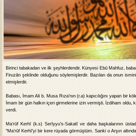
Birinci tabakadan ve ilk şeyhlerdendir. Künyesi Ebû Mahfuz, babası
Firuzân şeklinde olduğunu söylemişlerdir. Bazıları da onun ismini,
etmişlerdir.
Babası, İmam Ali b. Musa Rıza’nın (r.a) kapıcılığını yapan bir k
İmam bir gün halkın içeri girmelerine izin vermişti. İzdiham oldu, k
verdi.
Ma’rûf Kerhî (k.s) Serîyyu’s-Sakatî ve daha başkalarının üstadı 
“Ma‘rûf Kerhî’yi bir kere rüyada görmüştüm. Sanki o Arşın altında