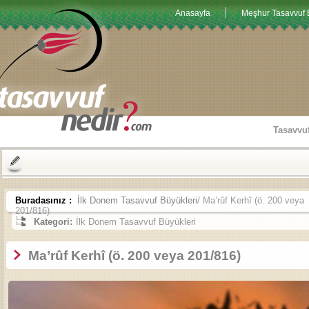
Anasayfa
Meşhur Tasavvuf E
Tasavvu
Buradasınız :
İlk Donem Tasavvuf Büyükleri
/ Ma’rûf Kerhî (ö. 200 veya
201/816)
Kategori:
İlk Donem Tasavvuf Büyükleri
Ma’rûf Kerhî (ö. 200 veya 201/816)