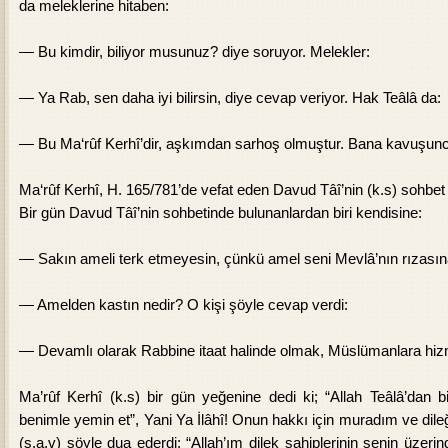
da meleklerine hitaben:
—
Bu kimdir, biliyor musunuz? diye soruyor. Melekler:
—
Ya Rab, sen daha iyi bilirsin, diye cevap veriyor. Hak Teâlâ da:
—
Bu Ma‘rûf Kerhî’dir, aşkımdan sarhoş olmuştur. Bana kavuşunc
Ma‘rûf Kerhî, H. 165/781’de vefat eden Davud Tâî’nin (k.s) sohbe
Bir gün Davud Tâî’nin sohbetinde bulunanlardan biri kendisine:
—
Sakın ameli terk etmeyesin, çünkü amel seni Mevlâ’nın rızasına
—
Amelden kastın nedir? O kişi şöyle cevap verdi:
—
Devamlı olarak Rabbine itaat halinde olmak, Müslümanlara hiz
Ma’rûf Kerhî (k.s) bir gün yeğenine dedi ki; “Allah Teâlâ’dan b
benimle yemin et”, Yani Ya İlâhî! Onun hakkı için muradım ve di
(s.a.v) şöyle dua ederdi; “Allah’ım dilek sahiplerinin senin üzeri